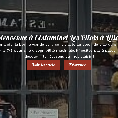
ienvenue à l'Estaminet Les Ptiots à Lille
amande, la bonne viande et la convivialité au cœur de Lille dans
s 7/7 pour une disponibilité maximale. N'hésitez pas à passer 
découvrir le réel sens du mot plaisir !
Voir la carte
Réserver